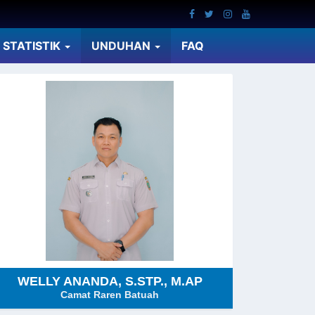
STATISTIK
UNDUHAN
FAQ
WELLY ANANDA, S.STP., M.AP
Camat Raren Batuah