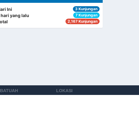
ari Ini
3 Kunjungan
 hari yang lalu
7 Kunjungan
otal
2,167 Kunjungan
 BATUAH
LOKASI
. 73 Unsum
urkab.go.id