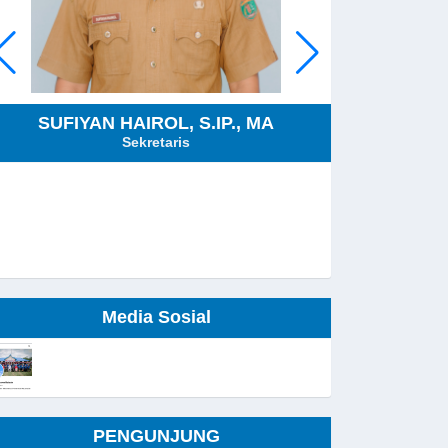
SUFIYAN HAIROL, S.IP., MA
Sekretaris
Kepala Seksi 
Media Sosial
PENGUNJUNG